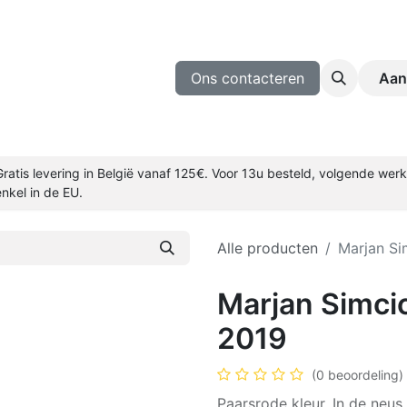
ijnmakers
Wijn Proeven
Blog
Ons contacteren
Aan
Gratis levering in België vanaf 125€. Voor 13u besteld, volgende we
enkel in de EU.
Alle producten
Marjan Si
Marjan Simci
2019
(0 beoordeling)
Paarsrode kleur. In de neus