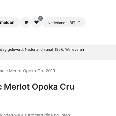
0
melden
Nederlands (BE)
rkdag geleverd. Nederland vanaf 185€. We leveren
mcic Merlot Opoka Cru 2019
c Merlot Opoka Cru
 vinden we als aroma’s rijpe pruimen,