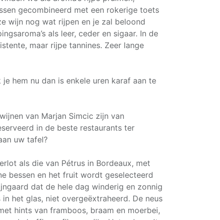
sen gecombineerd met een rokerige toets
ze wijn nog wat rijpen en je zal beloond
ingsaroma’s als leer, ceder en sigaar. In de
stente, maar rijpe tannines. Zeer lange
k je hem nu dan is enkele uren karaf aan te
 wijnen van Marjan Simcic zijn van
serveerd in de beste restaurants ter
aan uw tafel?
erlot als die van Pétrus in Bordeaux, met
ine bessen en het fruit wordt geselecteerd
ijngaard dat de hele dag winderig en zonnig
rs in het glas, niet overgeëxtraheerd. De neus
k met hints van framboos, braam en moerbei,