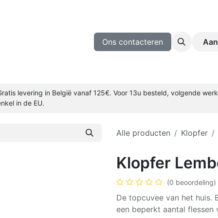
ijnmakers
Wijn Proeven
Blog
Ons contacteren
Aan
Gratis levering in België vanaf 125€. Voor 13u besteld, volgende we
enkel in de EU.
Alle producten
Klopfer
Klopfer Lemb
(0 beoordeling)
De topcuvee van het huis.
een beperkt aantal flessen